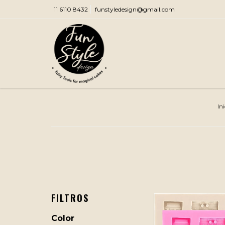
11 6110 8432
funstyledesign@gmail.com
Ini
FILTROS
Color